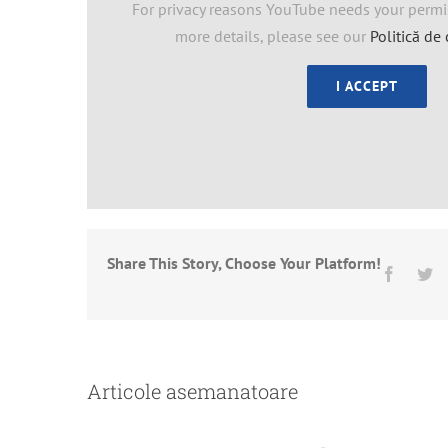
For privacy reasons YouTube needs your permis
more details, please see our
Politică de 
I ACCEPT
Share This Story, Choose Your Platform!
Facebo
Tw
NOU! Cantar platforma de
Articole asemanatoare
perete
Prim
car