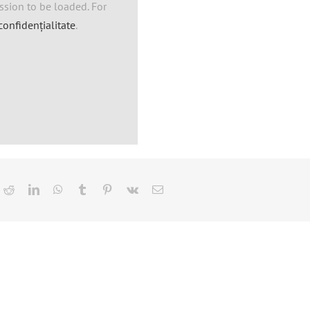
sion to be loaded. For
confidențialitate
.
ok
itter
Reddit
LinkedIn
WhatsApp
Tumblr
Pinterest
Vk
E-
mail:
Cantare inteligente
a plata on-line cu
dul in taximetrie!