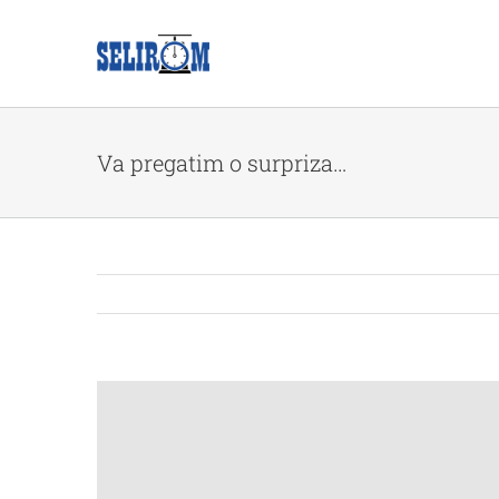
Skip
to
content
Va pregatim o surpriza…