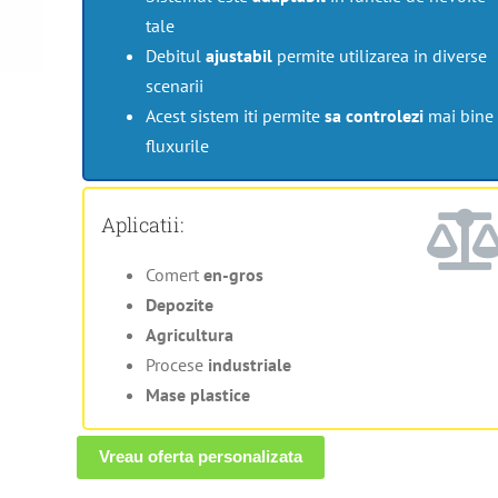
tale
Debitul
ajustabil
permite utilizarea in diverse
scenarii
Acest sistem iti permite
sa controlezi
mai bine
fluxurile
Aplicatii:
Comert
en-gros
Depozite
Agricultura
Procese
industriale
Mase plastice
Vreau oferta personalizata