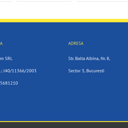
IA
ADRESA
om SRL
Str. Balta Albina, Nr. 8,
.: J40/11366/2003
Sector 3, Bucuresti
15681210