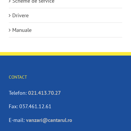
Scheme de service
Drivere
Manuale
CONTACT
Telefon:
021.413.70.27
Fax: 037.461.12.61
E-mail:
vanzari@cantarul.ro